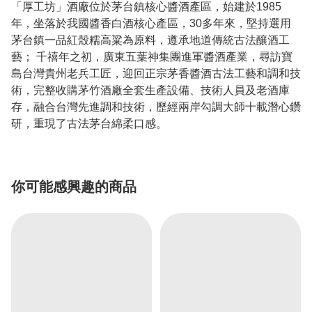
「厚工坊」酒廠位於茅台鎮核心醬酒產區，始建於1985
年，坐落於我國醬香白酒核心產區，30多年來，堅持選用
茅台鎮一品紅殼糯高粱為原料，遵承地道傳統古法釀酒工
藝； 千禧年之初，廣東五葉神集團進軍醬酒產業，尋訪寶
島台灣貴州老兵工匠，迎回正宗茅香醬酒古法工藝和調和技
術，完整收購茅竹酒廠全套生產設備、技術人員及老酒庫
存，融合台灣先進調和技術，歷經兩岸勾調大師十載潛心鑽
研，重現了古法茅台綿柔口感。
你可能感興趣的商品