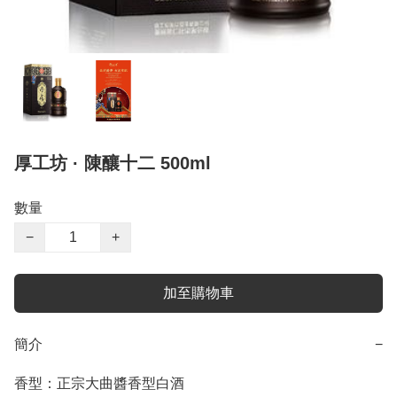
厚工坊 · 陳釀十二 500ml
數量
−
+
加至購物車
簡介
−
香型：正宗大曲醬香型白酒
