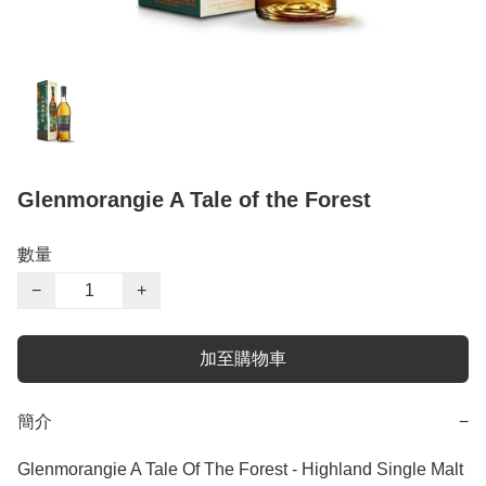
Glenmorangie A Tale of the Forest
數量
−
+
加至購物車
簡介
−
Glenmorangie A Tale Of The Forest - Highland Single Malt 