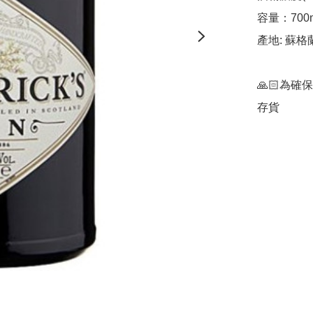
容量：700m
產地: 蘇格蘭
🙏🏻為確
存貨