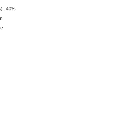
: 40%

l

ce