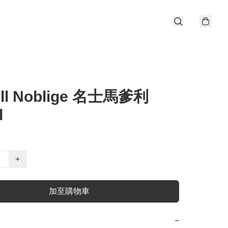
ell Noblige 名士馬爹利
l
+
加至購物車
−