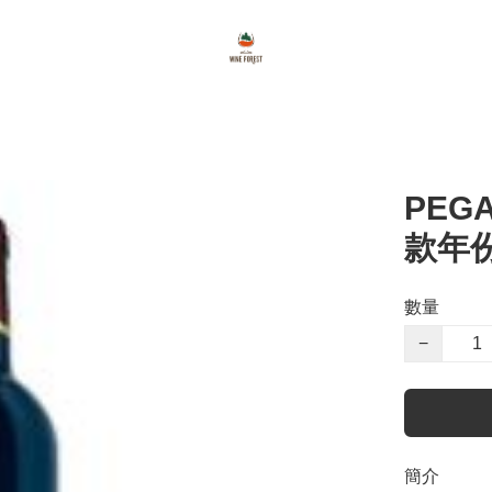
PEG
款年份
數量
−
簡介